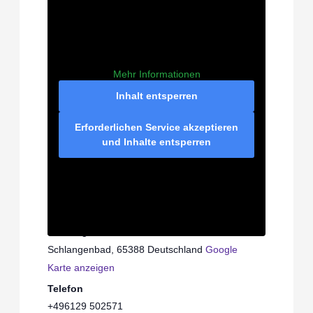
Mehr Informationen
Inhalt entsperren
Erforderlichen Service akzeptieren
und Inhalte entsperren
VERANSTALTUNGSORT
Seminarhaus SAMPURNA
Am Tiergarten 1
Schlangenbad
,
65388
Deutschland
Google
Karte anzeigen
Telefon
+496129 502571