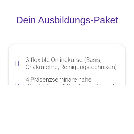
Dein Ausbildungs-Paket
3 flexible Onlinekurse (Basis,
Chakralehre, Reinigungstechniken)
4 Präsenzseminare nahe
Wiesbaden – 3 Wochenenden + 1
Intensivwoche
2 persönliche 1‑zu‑1 Coachings für
deine Fragen & Blockaden
Wöchentliche Live‑Meditation &
Q&A in kleiner Gruppe