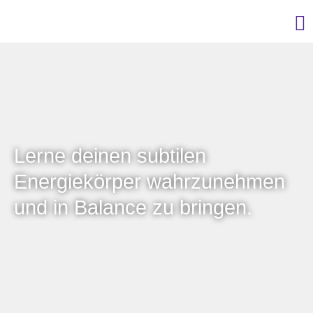
Lerne deinen subtilen
Energiekörper wahrzunehmen
und in Balance zu bringen.