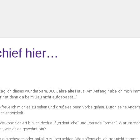
chief hier…
lich dieses wunderbare, 300 Jahre alte Haus. Am Anfang habe ich mich immer
er hat denn da beim Bau nicht aufgepasst…“
e freue ich mich es zu sehen und grüße es beim Vorbeigehen. Durch seine Andersa
ch entwickelt.
e konditioniert bin ich doch auf „ordentliche“ und „gerade Formen“. Warum stört
ist, wie ich es gewohnt bin?
ls schwach oder anfällig zu betrachten. Was offensichtlich gar nicht stimmt, den