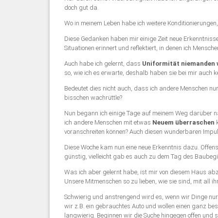
doch gut da.
Wo in meinem Leben habe ich weitere Konditionierungen, du
Diese Gedanken haben mir einige Zeit neue Erkenntnisse
Situationen erinnert und reflektiert, in denen ich Mensch
Auch habe ich gelernt, dass
Uniformität niemanden w
so, wie ich es erwarte, deshalb haben sie bei mir auch 
Bedeutet dies nicht auch, dass ich andere Menschen nur
bisschen wachrüttle?
Nun begann ich einige Tage auf meinem Weg darüber nac
ich andere Menschen mit etwas
Neuem überraschen
k
voranschreiten können? Auch diesen wunderbaren Impul
Diese Woche kam nun eine neue Erkenntnis dazu. Offen
günstig, vielleicht gab es auch zu dem Tag des Baubegi
Was ich aber gelernt habe, ist mir von diesem Haus a
Unsere Mitmenschen so zu lieben, wie sie sind, mit all
Schwierig und anstrengend wird es, wenn wir Dinge nur
wir z.B. ein gebrauchtes Auto und wollen einen ganz b
langwierig. Beginnen wir die Suche hingegen offen und 