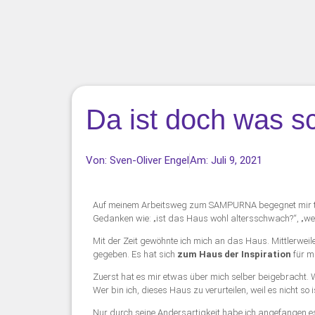
Da ist doch was s
Von:
Sven-Oliver Engel
Am:
Juli 9, 2021
Auf meinem Arbeitsweg zum SAMPURNA begegnet mir täg
Gedanken wie: „ist das Haus wohl altersschwach?“, „w
Mit der Zeit gewöhnte ich mich an das Haus. Mittlerweil
gegeben. Es hat sich
zum Haus der Inspiration
für mi
Zuerst hat es mir etwas über mich selber beigebracht. Wi
Wer bin ich, dieses Haus zu verurteilen, weil es nicht so 
Nur durch seine Andersartigkeit habe ich angefangen es a