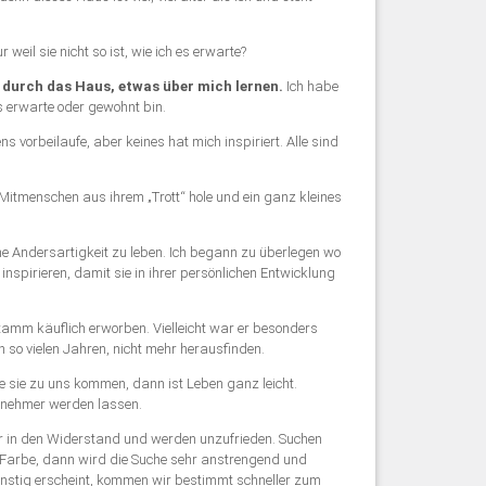
weil sie nicht so ist, wie ich es erwarte?
durch das Haus, etwas über mich lernen.
Ich habe
 es erwarte oder gewohnt bin.
 vorbeilaufe, aber keines hat mich inspiriert. Alle sind
Mitmenschen aus ihrem „Trott“ hole und ein ganz kleines
 Andersartigkeit zu leben. Ich begann zu überlegen wo
spirieren, damit sie in ihrer persönlichen Entwicklung
amm käuflich erworben. Vielleicht war er besonders
 so vielen Jahren, nicht mehr herausfinden.
e sie zu uns kommen, dann ist Leben ganz leicht.
genehmer werden lassen.
ir in den Widerstand und werden unzufrieden. Suchen
 Farbe, dann wird die Suche sehr anstrengend und
günstig erscheint, kommen wir bestimmt schneller zum