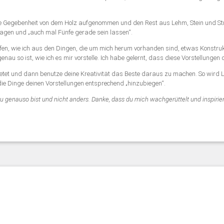
ie Gegebenheit von dem Holz aufgenommen und den Rest aus Lehm, Stein und Str
ragen und „auch mal Fünfe gerade sein lassen“.
fen, wie ich aus den Dingen, die um mich herum vorhanden sind, etwas Konstru
genau so ist, wie ich es mir vorstelle. Ich habe gelernt, dass diese Vorstellunge
ietet und dann benutze deine Kreativität das Beste daraus zu machen. So wird 
 die Dinge deinen Vorstellungen entsprechend „hinzubiegen“.
 du genauso bist und nicht anders. Danke, dass du mich wachgerüttelt und inspirier