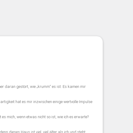
 daran gestört, wie „krumm“ es ist. Es kamen mir
rtigkeit hat es mir inzwischen einige wertvolle Impulse
 es mich, wenn etwas nicht so ist, wie ich es erwarte?
n dieses Haus ist viel, viel älter als ich und steht