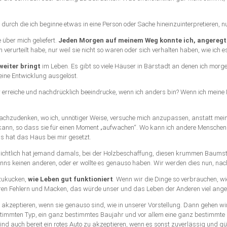
rch die ich beginne etwas in eine Person oder Sache hineinzuinterpretieren, nur 
 über mich geliefert.
Jeden Morgen auf meinem Weg konnte ich, angeregt 
en verurteilt habe, nur weil sie nicht so waren oder sich verhalten haben, wie ich
eiter bringt
im Leben. Es gibt so viele Häuser in Bärstadt an denen ich morgens
keine Entwicklung ausgelöst.
 erreiche und nachdrücklich beeindrucke, wenn ich anders bin? Wenn ich meine 
hzudenken, wo ich, unnötiger Weise, versuche mich anzupassen, anstatt meine
ann, so dass sie für einen Moment „aufwachen“. Wo kann ich andere Menschen in
s hat das Haus bei mir gesetzt.
sichtlich hat jemand damals, bei der Holzbeschaffung, diesen krummen Baumst
nns keinen anderen, oder er wollte es genauso haben. Wir werden dies nun, nach
bzukucken,
wie Leben gut funktioniert
. Wenn wir die Dinge so verbrauchen, wi
 ihren Fehlern und Macken, das würde unser und das Leben der Anderen viel an
 akzeptieren, wenn sie genauso sind, wie in unserer Vorstellung. Dann gehen w
estimmten Typ, ein ganz bestimmtes Baujahr und vor allem eine ganz bestimmte
sind auch bereit ein rotes Auto zu akzeptieren, wenn es sonst zuverlässig und 