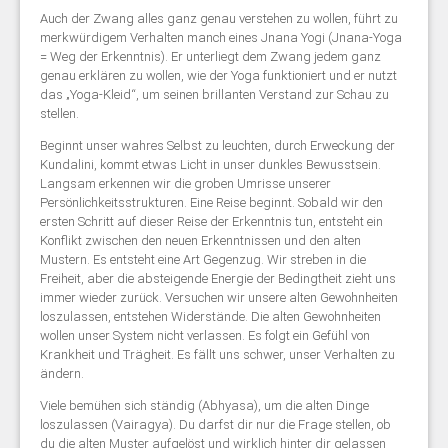
Auch der Zwang alles ganz genau verstehen zu wollen, führt zu
merkwürdigem Verhalten manch eines Jnana Yogi (Jnana-Yoga
= Weg der Erkenntnis). Er unterliegt dem Zwang jedem ganz
genau erklären zu wollen, wie der Yoga funktioniert und er nutzt
das „Yoga-Kleid“, um seinen brillanten Verstand zur Schau zu
stellen.
Beginnt unser wahres Selbst zu leuchten, durch Erweckung der
Kundalini, kommt etwas Licht in unser dunkles Bewusstsein.
Langsam erkennen wir die groben Umrisse unserer
Persönlichkeitsstrukturen. Eine Reise beginnt. Sobald wir den
ersten Schritt auf dieser Reise der Erkenntnis tun, entsteht ein
Konflikt zwischen den neuen Erkenntnissen und den alten
Mustern. Es entsteht eine Art Gegenzug. Wir streben in die
Freiheit, aber die absteigende Energie der Bedingtheit zieht uns
immer wieder zurück. Versuchen wir unsere alten Gewohnheiten
loszulassen, entstehen Widerstände. Die alten Gewohnheiten
wollen unser System nicht verlassen. Es folgt ein Gefühl von
Krankheit und Trägheit. Es fällt uns schwer, unser Verhalten zu
ändern.
Viele bemühen sich ständig (Abhyasa), um die alten Dinge
loszulassen (Vairagya). Du darfst dir nur die Frage stellen, ob
du die alten Muster aufgelöst und wirklich hinter dir gelassen