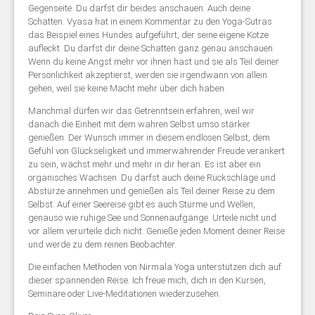
Gegenseite. Du darfst dir beides anschauen. Auch deine
Schatten. Vyasa hat in einem Kommentar zu den Yoga-Sutras
das Beispiel eines Hundes aufgeführt, der seine eigene Kotze
aufleckt. Du darfst dir deine Schatten ganz genau anschauen.
Wenn du keine Angst mehr vor ihnen hast und sie als Teil deiner
Persönlichkeit akzeptierst, werden sie irgendwann von allein
gehen, weil sie keine Macht mehr über dich haben.
Manchmal dürfen wir das Getrenntsein erfahren, weil wir
danach die Einheit mit dem wahren Selbst umso stärker
genießen. Der Wunsch immer in diesem endlosen Selbst, dem
Gefühl von Glückseligkeit und immerwährender Freude verankert
zu sein, wächst mehr und mehr in dir heran. Es ist aber ein
organisches Wachsen. Du darfst auch deine Rückschläge und
Abstürze annehmen und genießen als Teil deiner Reise zu dem
Selbst. Auf einer Seereise gibt es auch Stürme und Wellen,
genauso wie ruhige See und Sonnenaufgänge. Urteile nicht und
vor allem verurteile dich nicht. Genieße jeden Moment deiner Reise
und werde zu dem reinen Beobachter.
Die einfachen Methoden von Nirmala Yoga unterstützen dich auf
dieser spannenden Reise. Ich freue mich, dich in den Kursen,
Seminare oder Live-Meditationen wiederzusehen.