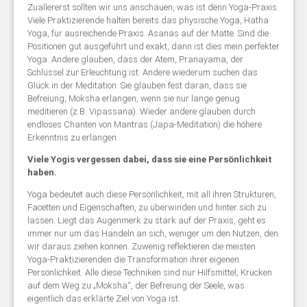
Zuallererst sollten wir uns anschauen, was ist denn Yoga-Praxis.
Viele Praktizierende halten bereits das physische Yoga, Hatha
Yoga, für ausreichende Praxis. Asanas auf der Matte. Sind die
Positionen gut ausgeführt und exakt, dann ist dies mein perfekter
Yoga. Andere glauben, dass der Atem, Pranayama, der
Schlüssel zur Erleuchtung ist. Andere wiederum suchen das
Glück in der Meditation. Sie glauben fest daran, dass sie
Befreiung, Moksha erlangen, wenn sie nur lange genug
meditieren (z.B. Vipassana). Wieder andere glauben durch
endloses Chanten von Mantras (Japa-Meditation) die höhere
Erkenntnis zu erlangen.
Viele Yogis vergessen dabei, dass sie eine Persönlichkeit
haben.
Yoga bedeutet auch diese Persönlichkeit, mit all ihren Strukturen,
Facetten und Eigenschaften, zu überwinden und hinter sich zu
lassen. Liegt das Augenmerk zu stark auf der Praxis, geht es
immer nur um das Handeln an sich, weniger um den Nutzen, den
wir daraus ziehen können. Zuwenig reflektieren die meisten
Yoga-Praktizierenden die Transformation ihrer eigenen
Persönlichkeit. Alle diese Techniken sind nur Hilfsmittel, Krücken
auf dem Weg zu „Moksha“, der Befreiung der Seele, was
eigentlich das erklärte Ziel von Yoga ist.