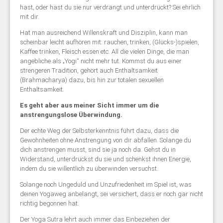
hast, oder hast du sie nur verdrängt und unterdrückt? Sei ehrlich
mit dir.
Hat man ausreichend Willenskraft und Disziplin, kann man
scheinbar leicht aufhören mit: rauchen, trinken, (Glücks-)spielen,
Kaffee trinken, Fleisch essen etc. All die vielen Dinge, die man
angebliche als „Yogi“ nicht mehr tut. Kommst du aus einer
strengeren Tradition, gehört auch Enthaltsamkeit
(Brahmacharya) dazu, bis hin zur totalen sexuellen
Enthaltsamkeit.
Es geht aber aus meiner Sicht immer um die
anstrengungslose Überwindung.
Der echte Weg der Selbsterkenntnis führt dazu, dass die
Gewohnheiten ohne Anstrengung von dir abfallen. Solange du
dich anstrengen musst, sind sie ja noch da. Gehst du in
Widerstand, unterdrückst du sie und schenkst ihnen Energie,
indem du sie willentlich zu überwinden versuchst.
Solange noch Ungeduld und Unzufriedenheit im Spiel ist, was
deinen Yogaweg anbelangt, sei versichert, dass er noch gar nicht
richtig begonnen hat.
Der Yoga Sutra lehrt auch immer das Einbeziehen der