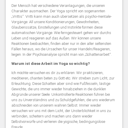
Der Mensch hat verschiedene Veranlagungen, die unseren
Charakter ausmachen. Der Yoga spricht von sogenannten
„Vrittis“. Vritti kann man auch übersetzen als psycho-mentale-
Vorgänge. All unsere Konditionierungen, Gewohnheiten,
Glaubenssätze, Einstellungen und Instinkte formen diese
automatischen Vorgänge. Wie ferngesteuert gehen wir durchs
Leben und reagieren auf das Außen. Wir können unsere
Reaktionen beobachten, finden aber nur in den aller seltensten
Fällen heraus, wo die Ursachen für unser Handeln/Reagieren,
liegen. In der Psychoanalyse spricht man von „Schattenarbeit“.
Warum ist diese Arbeit im Yoga so wichtig?
Ich möchte versuchen es dir zu erklären: Wir praktizieren,
meditieren, chanten beten zu Gott etc. Wir streben zum Licht, zur
Erleuchtung. Diese Schatten aber sind wie Fußfesseln, lästige
Gewichte, die uns immer wieder hinabziehen in die dunklen
Abgründe unserer Seele. Unkontrollierte Reaktionen führen bei
uns zu Unverständnis und zu Schuldgefühlen, die uns wiederum
abschneiden von unserem wahren Selbst. Immer wieder
versuchen wir uns mit dem Licht, der Unsterblichkeit in uns zu
verbinden, scheitern und machen uns dann wieder
Selbstvorwürfe und verlieren die yogische, bedingungslose
Freude.